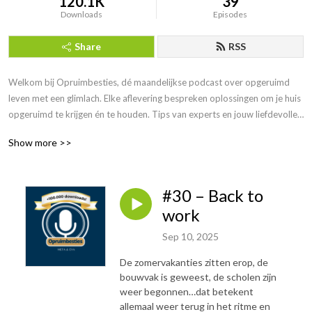
120.1K
39
Downloads
Episodes
Share
RSS
Welkom bij Opruimbesties, dé maandelijkse podcast over opgeruimd
leven met een glimlach. Elke aflevering bespreken oplossingen om je huis
opgeruimd te krijgen én te houden. Tips van experts en jouw liefdevolle
stok achter de deur.
Show more >>
Meta Wielage (Professional Organizer bij OrganizeNow) en Eva Kolk
(Marie Kondo Consultant bij Organized by Eva) zijn twee organizers &
#30 – Back to
opruimspecialisten uit Amstelveen en omgeving. Ze hebben hun werk
gemaakt van opruimen bij mensen thuis. Zodat zij meer plezier en
work
vreugde in hun huis kunnen ervaren. Zij doen dit nu al een paar jaar vol
Sep 10, 2025
plezier en raken niet uitgepraat over opruimen. En je bent van harte
welkom om mee te doen!
De zomervakanties zitten erop, de
bouwvak is geweest, de scholen zijn
Meta Wielage https://organizenow.nl/
weer begonnen…dat betekent
allemaal weer terug in het ritme en
Eva Kolk https://organizedbyeva.nl/