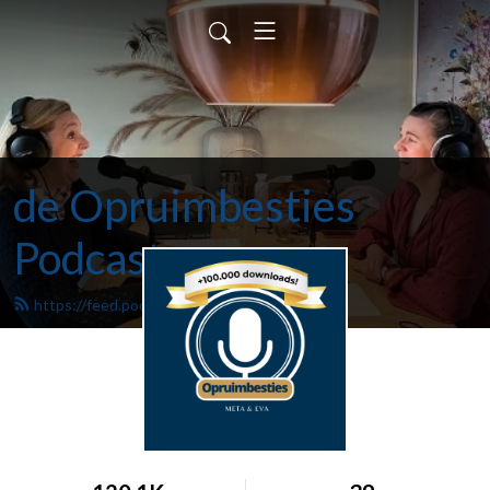
de Opruimbesties
Podcast
https://feed.podbean.com/infoytj/feed.xml