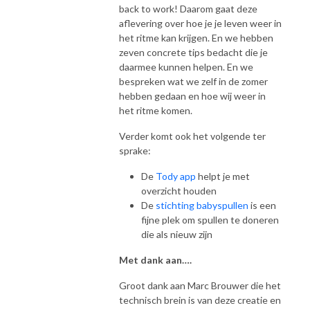
back to work! Daarom gaat deze
Opruimbesties https://www.instagram.com/opruimbesties/
aflevering over hoe je je leven weer in
En onze website: https://opruimbesties.nl/
het ritme kan krijgen. En we hebben
zeven concrete tips bedacht die je
daarmee kunnen helpen. En we
bespreken wat we zelf in de zomer
hebben gedaan en hoe wij weer in
het ritme komen.
Verder komt ook het volgende ter
sprake:
De
Tody app
helpt je met
overzicht houden
De
stichting babyspullen
is een
fijne plek om spullen te doneren
die als nieuw zijn
Met dank aan….
Groot dank aan Marc Brouwer die het
technisch brein is van deze creatie en